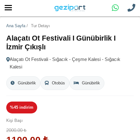
Ana Sayfa
/
Tur Detayı
Alaçatı Ot Festivali I Günübirlik I
İzmir Çıkışlı
Alaçatı Ot Festivali - Sığacık - Çeşme Kalesi - Sığacık
Kalesi
Günübirlik
Otobüs
Günübirlik
%45 indirim
Kişi Başı
2000.00
₺