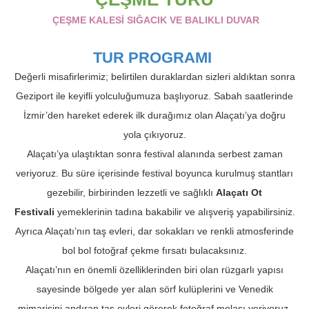
ÇEŞME KALESİ SIĞACIK VE BALIKLI DUVAR
TUR PROGRAMI
Değerli misafirlerimiz; belirtilen duraklardan sizleri aldıktan sonra
Geziport ile keyifli yolculuğumuza başlıyoruz. Sabah saatlerinde
İzmir’den hareket ederek ilk durağımız olan Alaçatı’ya doğru
yola çıkıyoruz.
Alaçatı’ya ulaştıktan sonra festival alanında serbest zaman
veriyoruz. Bu süre içerisinde festival boyunca kurulmuş stantları
gezebilir, birbirinden lezzetli ve sağlıklı
Alaçatı Ot
Festivali
yemeklerinin tadına bakabilir ve alışveriş yapabilirsiniz.
Ayrıca Alaçatı’nın taş evleri, dar sokakları ve renkli atmosferinde
bol bol fotoğraf çekme fırsatı bulacaksınız.
Alaçatı’nın en önemli özelliklerinden biri olan rüzgarlı yapısı
sayesinde bölgede yer alan sörf kulüplerini ve Venedik
mimarisini andıran taş evleri görerek fotoğraf molası veriyoruz.