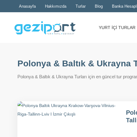
Anasayfa
Hakkımızda
Turlar
Blog
Banka Hesapl
YURT İÇİ TURLAR
Polonya & Baltık & Ukrayna T
Polonya & Baltık & Ukrayna Turları için en güncel tur programlar
Pol
Tall