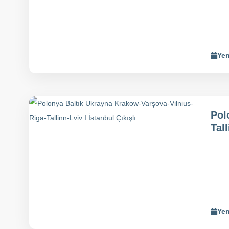
Yen
Pol
Tall
Yen