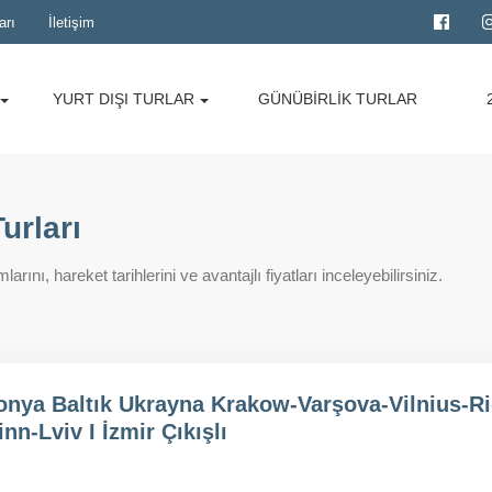
arı
İletişim
YURT DIŞI TURLAR
GÜNÜBİRLİK TURLAR
urları
ını, hareket tarihlerini ve avantajlı fiyatları inceleyebilirsiniz.
onya Baltık Ukrayna Krakow-Varşova-Vilnius-Ri
inn-Lviv I İzmir Çıkışlı