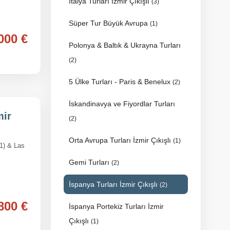
İtalya Turları İzmir Çıkışlı
(3)
Süper Tur Büyük Avrupa
(1)
000 €
Polonya & Baltık & Ukrayna Turları
(2)
5 Ülke Turları - Paris & Benelux
(2)
İskandinavya ve Fiyordlar Turları
mir
(2)
Orta Avrupa Turları İzmir Çıkışlı
(1)
(1) & Las
Gemi Turları
(2)
İspanya Turları İzmir Çıkışlı
(2)
800 €
İspanya Portekiz Turları İzmir
Çıkışlı
(1)