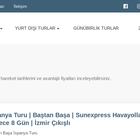
arı
İletişim
YURT DIŞI TURLAR
GÜNÜBİRLİK TURLAR
areket tarihlerini ve avantajlı fiyatları inceleyebilirsiniz.
anya Turu | Baştan Başa | Sunexpress Havayollar
ece 8 Gün | İzmir Çıkışlı
n Başa İspanya Turu