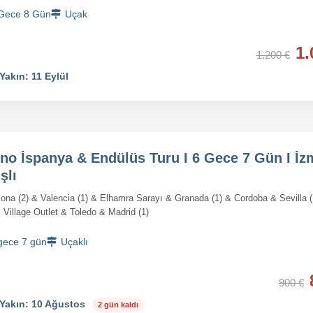
Gece 8 Gün
Uçak
1.
1.200 €
Yakın: 11 Eylül
no İspanya & Endülüs Turu I 6 Gece 7 Gün I İz
şlı
ona (2) & Valencia (1) & Elhamra Sarayı & Granada (1) & Cordoba & Sevilla 
Village Outlet & Toledo & Madrid (1)
gece 7 gün
Uçaklı
900 €
Yakın: 10 Ağustos
2 gün kaldı