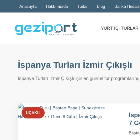
Anasayfa
Hakkımızda
Turlar
Blog
Banka Hesapl
YURT İÇİ TURLAR
İspanya Turları İzmir Çıkışlı
İspanya Turları İzmir Çıkışlı için en güncel tur programlarını, h
UÇAKLI
İsp
7 G
Başta