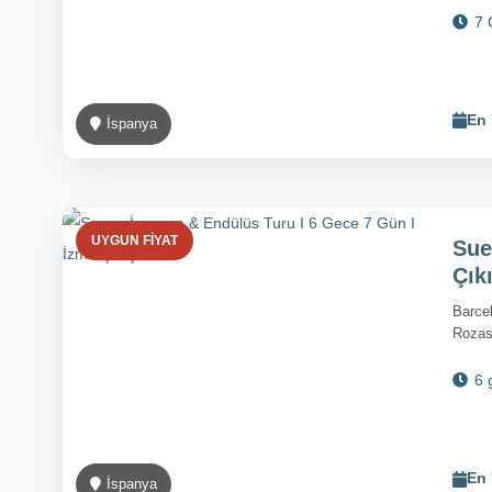
7 
En 
İspanya
UYGUN FIYAT
Sue
Çıkı
Barcel
Rozas 
6 
En 
İspanya