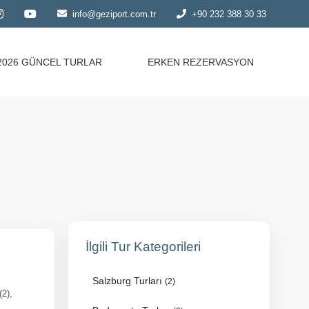
info@geziport.com.tr
+90 232 388 30 33
2026 GÜNCEL TURLAR
ERKEN REZERVASYON
İlgili Tur Kategorileri
Salzburg Turları
(2)
(2),