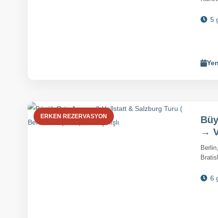
5 
Yen
ERKEN REZERVASYON
Büy
→ V
Berlin
Brati
6 