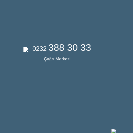
388 30 33
0232
Çağrı Merkezi