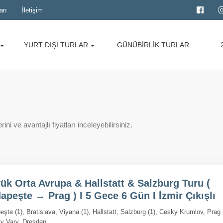
arı
İletişim
YURT DIŞI TURLAR
GÜNÜBİRLİK TURLAR
ni ve avantajlı fiyatları inceleyebilirsiniz.
ük Orta Avrupa & Hallstatt & Salzburg Turu (
apeşte → Prag ) I 5 Gece 6 Gün I İzmir Çıkışlı
şte (1), Bratislava, Viyana (1), Hallstatt, Salzburg (1), Cesky Krumlov, Prag 
vy Vary, Dresden