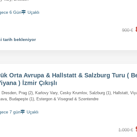
gece 6 Gün
Uçaklı
900 €
i tarih bekleniyor
ük Orta Avrupa & Hallstatt & Salzburg Turu ( Be
iyana ) İzmir Çıkışlı
, Dresden, Prag (2), Karlovy Vary, Cesky Krumlov, Salzburg (1), Hallstatt, Viy
slava, Budapeşte (1), Estergon & Visegrad & Szentendre
gece 7 gün
Uçaklı
1.000 €