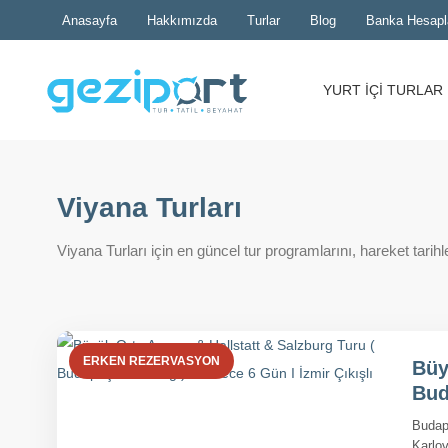
Anasayfa
Hakkımızda
Turlar
Blog
Banka Hesapl
YURT İÇİ TURLAR
Viyana Turları
Viyana Turları için en güncel tur programlarını, hareket tarihleri
ERKEN REZERVASYON
Büy
Bud
Budape
Karlo