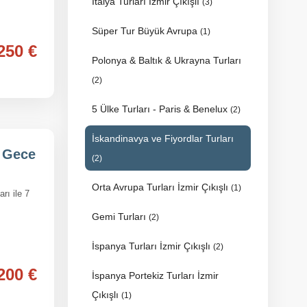
İtalya Turları İzmir Çıkışlı
(3)
Süper Tur Büyük Avrupa
(1)
250 €
Polonya & Baltık & Ukrayna Turları
(2)
5 Ülke Turları - Paris & Benelux
(2)
İskandinavya ve Fiyordlar Turları
 Gece
(2)
Orta Avrupa Turları İzmir Çıkışlı
(1)
ı ile 7
Gemi Turları
(2)
İspanya Turları İzmir Çıkışlı
(2)
200 €
İspanya Portekiz Turları İzmir
Çıkışlı
(1)