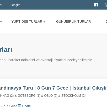
arı
İletişim
YURT DIŞI TURLAR
GÜNÜBİRLİK TURLAR
ları
ı, hareket tarihlerini ve avantajlı fiyatları inceleyebilirsiniz.
andinavya Turu | 8 Gün 7 Gece | İstanbul Çıkışlı
NHAG (2) & GÖTEBORG (1) & OSLO (2) & STOCKHOLM (2)
Gün 7 Gece
Uçaklı