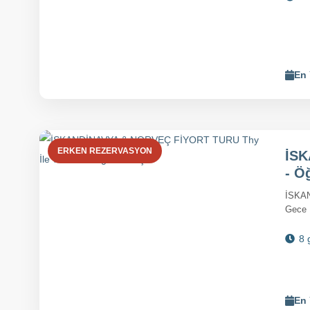
En 
ERKEN REZERVASYON
İSK
- Ö
İSKAN
Gece 
8 
En 