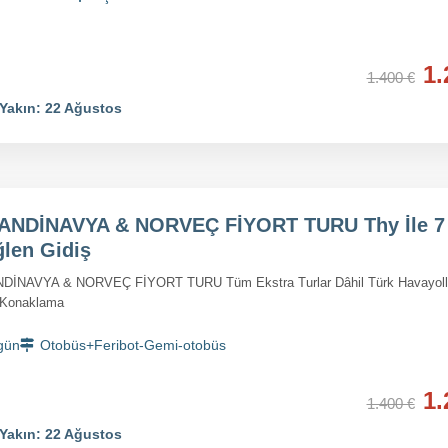
1.
1.400 €
Yakın: 22 Ağustos
ANDİNAVYA & NORVEÇ FİYORT TURU Thy İle 7
ğlen Gidiş
DİNAVYA & NORVEÇ FİYORT TURU Tüm Ekstra Turlar Dâhil Türk Havayollar
Konaklama
gün
Otobüs+Feribot-Gemi-otobüs
1.
1.400 €
Yakın: 22 Ağustos