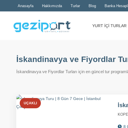
Anasayfa
Hakkımızda
Turlar
Blog
Banka Hesapl
YURT İÇİ TURLAR
İskandinavya ve Fiyordlar Tur
İskandinavya ve Fiyordlar Turları için en güncel tur programların
UÇAKLI
İsk
KOPE
8 