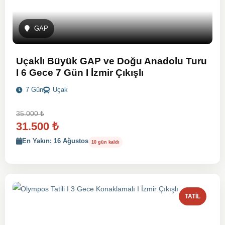
GAP
Uçaklı Büyük GAP ve Doğu Anadolu Turu
I 6 Gece 7 Gün I İzmir Çıkışlı
7 Gün
Uçak
35.000
₺
31.500
₺
En Yakın: 16 Ağustos
10 gün kaldı
TATIL