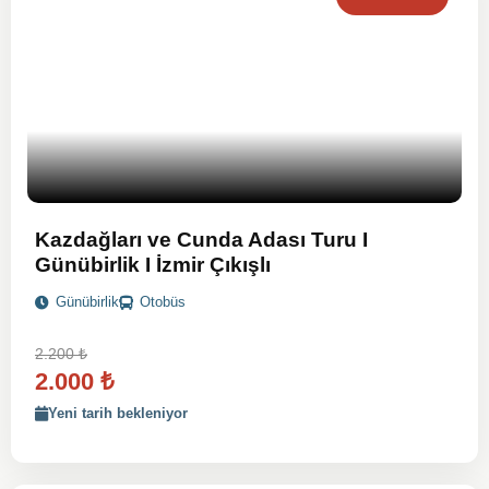
Kazdağları ve Cunda Adası Turu I
Günübirlik I İzmir Çıkışlı
Günübirlik
Otobüs
2.200
₺
2.000
₺
Yeni tarih bekleniyor