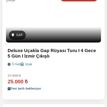
GAP
Deluxe Uçakla Gap Rüyası Turu I 4 Gece
5 Gün I İzmir Çıkışlı
5 Gün
Uçak
27.500
₺
25.000
₺
Yeni tarih bekleniyor