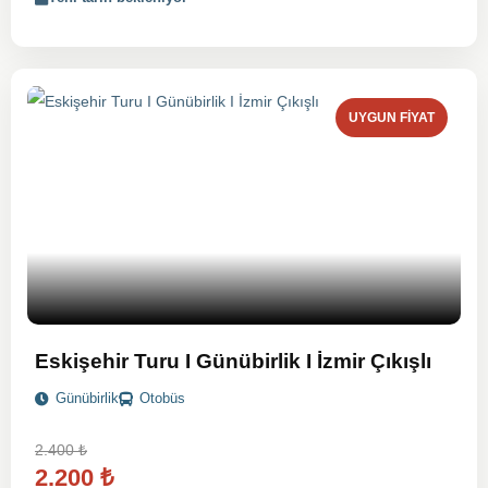
UYGUN FIYAT
Eskişehir Turu I Günübirlik I İzmir Çıkışlı
Günübirlik
Otobüs
2.400
₺
2.200
₺