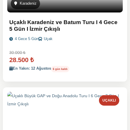
Karadeniz
Uçaklı Karadeniz ve Batum Turu I 4 Gece
5 Gün I İzmir Çıkışlı
4 Gece 5 Gün
Uçak
30.000
₺
28.500
₺
En Yakın: 12 Ağustos
6 gün kaldı
UÇAKLI