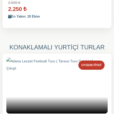
2.500
₺
2.250
₺
En Yakın: 10 Ekim
KONAKLAMALI YURTİÇİ TURLAR
UYGUN FIYAT