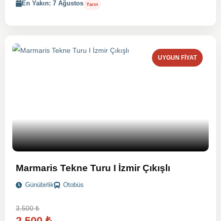
En Yakın: 7 Ağustos
Yarın
UYGUN FIYAT
Marmaris Tekne Turu I İzmir Çıkışlı
Günübirlik
Otobüs
3.500
₺
2.500
₺