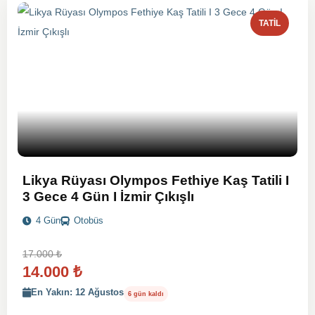
TATIL
Likya Rüyası Olympos Fethiye Kaş Tatili I
3 Gece 4 Gün I İzmir Çıkışlı
4 Gün
Otobüs
17.000
₺
14.000
₺
En Yakın: 12 Ağustos
6 gün kaldı