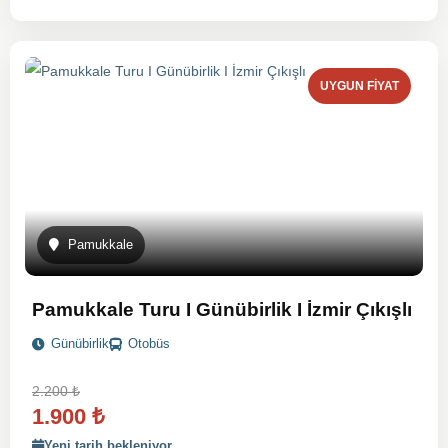
UYGUN FIYAT
Pamukkale
Pamukkale Turu I Günübirlik I İzmir Çıkışlı
Günübirlik
Otobüs
2.200
₺
1.900
₺
Yeni tarih bekleniyor