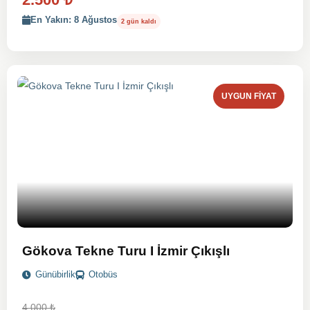
En Yakın: 8 Ağustos
2 gün kaldı
UYGUN FIYAT
Gökova Tekne Turu I İzmir Çıkışlı
Günübirlik
Otobüs
4.000
₺