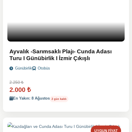
Ayvalık -Sarımsaklı Plajı- Cunda Adası
Turu I Günübirlik I İzmir Çıkışlı
Günübirlik
Otobüs
2.250
₺
2.000
₺
En Yakın: 8 Ağustos
2 gün kaldı
UYGUN FIYAT