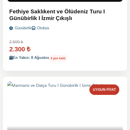
Fethiye Saklıkent ve Ölüdeniz Turu I
Günübirlik I İzmir Çıkışlı
Günübirlik
Otobüs
2.500
₺
2.300
₺
En Yakın: 8 Ağustos
2 gün kaldı
UYGUN FIYAT