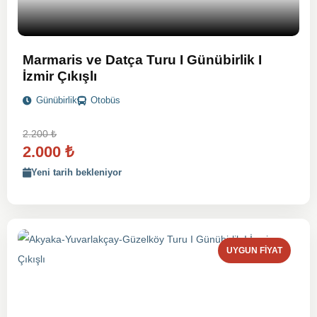
Marmaris ve Datça Turu I Günübirlik I
İzmir Çıkışlı
Günübirlik
Otobüs
2.200
₺
2.000
₺
Yeni tarih bekleniyor
UYGUN FIYAT