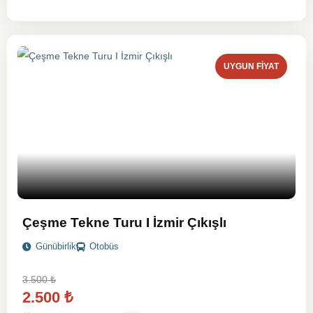
UYGUN FIYAT
Çeşme Tekne Turu I İzmir Çıkışlı
Günübirlik
Otobüs
3.500
₺
2.500
₺