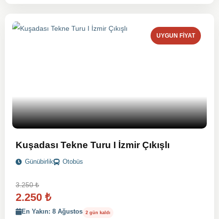
UYGUN FIYAT
Kuşadası Tekne Turu I İzmir Çıkışlı
Günübirlik
Otobüs
3.250
₺
2.250
₺
En Yakın: 8 Ağustos
2 gün kaldı