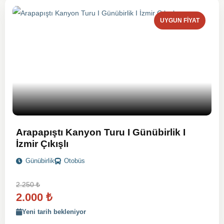
UYGUN FIYAT
Arapapıştı Kanyon Turu I Günübirlik I
İzmir Çıkışlı
Günübirlik
Otobüs
2.250
₺
2.000
₺
Yeni tarih bekleniyor