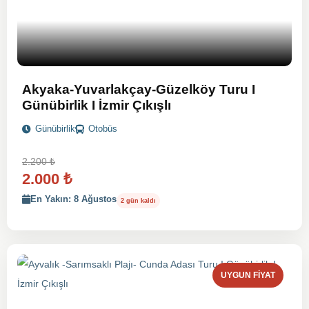
Akyaka-Yuvarlakçay-Güzelköy Turu I
Günübirlik I İzmir Çıkışlı
Günübirlik
Otobüs
2.200
₺
2.000
₺
En Yakın: 8 Ağustos
2 gün kaldı
UYGUN FIYAT