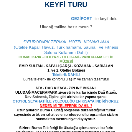
KEYFİ TURU
İzmir'de kış turizminin öncüsü
GEZİPORT
ile keyif dolu
Uludağ tatiline hazır mısın ?
5*EUROPARK TERMAL HOTEL KONAKLAMA
(Otelde Kapalı Havuz, Türk hamamı, Sauna, ve Fitness
Salonu Kullanımı Dahil)
CUMALIKIZIK - GÖLYAZI - ULUCAMİ - PANORAMA FETİH
MÜZESİ
EMİR SULTAN - KAPALI ÇARŞI - KOZAHAN - SARIALAN
1. ve 2. Oteller Bölgesi
Teleferik DAHİL!
Bursa teleferik ile konforlu ulaşım ve zaman tasarrufu!
ATV - DAĞ KIZAĞI - ZİPLİNE İMKANI!
ULUDAĞ MACERAPARK ziyareti ile karlar içinde Dağ Kızağı,
Dev Salıncak, Zipline gibi aktiviteler yapma şansı!
OTOYOL SEYAHATİ İLE YOLCULUĞU EN KISAYA İNDİRİYORUZ!
NEDEN Mİ TELEFERİK DAHİL ?
Uzun yıllardır Bursa Uludağ bölgesine düzenlediğimiz turlar
sayesinde artık en rahat ve en profesyonel programları sizlere
sunmaktan memnuniyet duyuyoruz.
Sizlere Bursa Teleferiği ile Uludağ'a çıkmanın ve bu farkı