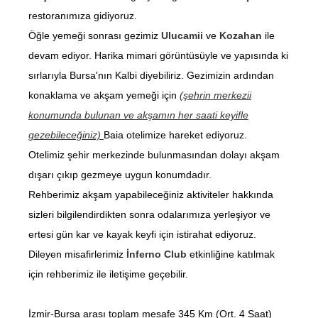
restoranımıza gidiyoruz.
Öğle yemeği sonrası gezimiz
Ulucamii
ve
Kozahan
ile
devam ediyor. Harika mimari görüntüsüyle ve yapısında ki
sırlarıyla Bursa'nın Kalbi diyebiliriz. Gezimizin ardından
konaklama ve akşam yemeği için
(şehrin merkezii
konumunda bulunan ve akşamın her saati keyifle
gezebileceğiniz)
Baia otelimize hareket ediyoruz.
Otelimiz şehir merkezinde bulunmasından dolayı akşam
dışarı çıkıp gezmeye uygun konumdadır.
Rehberimiz akşam yapabileceğiniz aktiviteler hakkında
sizleri bilgilendirdikten sonra odalarımıza yerleşiyor ve
ertesi gün kar ve kayak keyfi için istirahat ediyoruz.
Dileyen misafirlerimiz
İnferno Club
etkinliğine katılmak
için rehberimiz ile iletişime geçebilir.
İzmir-Bursa arası toplam mesafe 345 Km (Ort. 4 Saat)