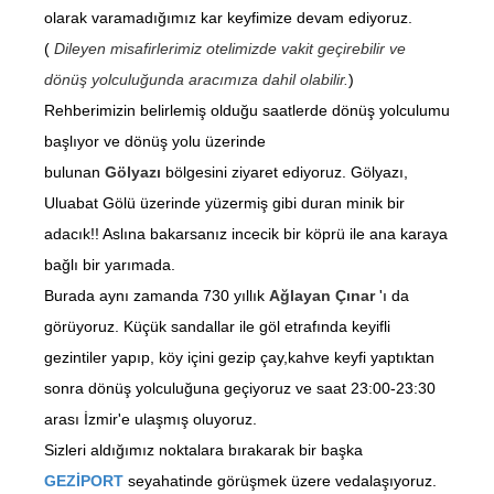
olarak varamadığımız kar keyfimize devam ediyoruz.
(
Dileyen misafirlerimiz otelimizde vakit geçirebilir ve
dönüş yolculuğunda aracımıza dahil olabilir.
)
Rehberimizin belirlemiş olduğu saatlerde dönüş yolculumu
başlıyor ve dönüş yolu üzerinde
bulunan
Gölyazı
bölgesini ziyaret ediyoruz. Gölyazı,
Uluabat Gölü üzerinde yüzermiş gibi duran minik bir
adacık!! Aslına bakarsanız incecik bir köprü ile ana karaya
bağlı bir yarımada.
Burada aynı zamanda 730 yıllık
Ağlayan Çınar
'ı da
görüyoruz. Küçük sandallar ile göl etrafında keyifli
gezintiler yapıp, köy içini gezip çay,kahve keyfi yaptıktan
sonra dönüş yolculuğuna geçiyoruz ve saat 23:00-23:30
arası İzmir'e ulaşmış oluyoruz.
Sizleri aldığımız noktalara bırakarak bir başka
GEZİPORT
seyahatinde görüşmek üzere vedalaşıyoruz.