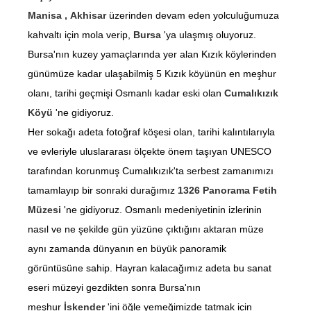
Manisa ,
Akhisar
üzerinden devam eden yolculuğumuza
kahvaltı için mola verip,
Bursa
'ya ulaşmış oluyoruz.
Bursa'nın kuzey yamaçlarında yer alan Kızık köylerinden
günümüze kadar ulaşabilmiş 5 Kızık köyünün en meşhur
olanı, tarihi geçmişi Osmanlı kadar eski olan
Cumalıkızık
Köyü
'ne gidiyoruz.
Her sokağı adeta fotoğraf köşesi olan, tarihi kalıntılarıyla
ve evleriyle uluslararası ölçekte önem taşıyan UNESCO
tarafından korunmuş Cumalıkızık'ta serbest zamanımızı
tamamlayıp bir sonraki durağımız
1326 Panorama Fetih
Müzesi
'ne gidiyoruz. Osmanlı medeniyetinin izlerinin
nasıl ve ne şekilde gün yüzüne çıktığını aktaran müze
aynı zamanda dünyanın en büyük panoramik
görüntüsüne sahip. Hayran kalacağımız adeta bu sanat
eseri müzeyi gezdikten sonra Bursa'nın
meşhur
İskender
'ini öğle yemeğimizde tatmak için