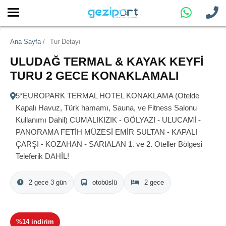
Ana Sayfa
/
Tur Detayı
ULUDAĞ TERMAL & KAYAK KEYFİ
TURU 2 GECE KONAKLAMALI
5*EUROPARK TERMAL HOTEL KONAKLAMA (Otelde
Kapalı Havuz, Türk hamamı, Sauna, ve Fitness Salonu
Kullanımı Dahil) CUMALIKIZIK - GÖLYAZI - ULUCAMİ -
PANORAMA FETİH MÜZESİ EMİR SULTAN - KAPALI
ÇARŞI - KOZAHAN - SARIALAN 1. ve 2. Oteller Bölgesi
Teleferik DAHİL!
2 gece 3 gün
otobüslü
2 gece
%14 indirim