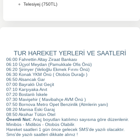
Telesiyej (750TL)
TUR HAREKET YERLERİ VE SAATLERİ
06:00 Fahrettin Altay Ziraat Bankası
06:10 Üçyol Meydan (Pamukkale Ofis Önü)
06:20 Şirinyer (Velioğlu Ekmek Fırını Önü)
06:30 Konak YKM Önü ( Otobüs Durağı )
06:50 Alsancak Gar
07:00 Bayraklı Üst Geçit
07:10 Karşıyaka Anıt
07:20 Bostanlı İskele
07:30 Mavişehir ( Mavibahçe AVM Önü )
07:50 Bornova Metro Opet Benzinlik (Atmlerin yanı)
08:20 Manisa Eski Garaj
08:50 Aksihar Tütün Otel
Önemli Not:
Araç boyutları katılımcı sayısına göre düzenlenir.
Minibüs - Midibüs - Otobüs Olabilir.
Hareket saatleri 1 gün önce gelecek SMS'de yazılı olacaktır.
Sms'de yazılı saatleri dikkate alınız !