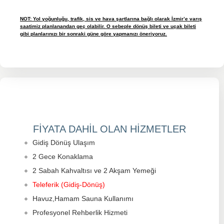
NOT: Yol yoğunluğu, trafik, sis ve hava şartlarına bağlı olarak İzmir’e varış
saatimiz planlanandan geç olabilir. O sebeple dönüş bileti ve uçak bileti
gibi planlarınızı bir sonraki güne göre yapmanızı öneriyoruz.
FİYATA DAHİL OLAN HİZMETLER
Gidiş Dönüş Ulaşım
2 Gece Konaklama
2 Sabah Kahvaltısı ve 2 Akşam Yemeği
Teleferik (Gidiş-Dönüş)
Havuz,Hamam Sauna Kullanımı
Profesyonel Rehberlik Hizmeti