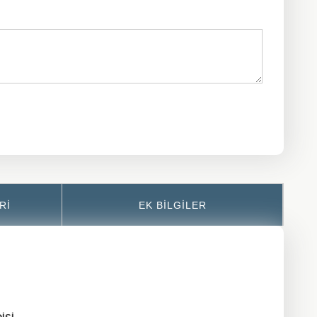
RI
EK BILGILER