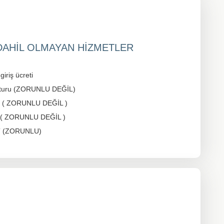
 DAHİL OLMAYAN HİZMETLER
iriş ücreti
e turu (ZORUNLU DEĞİL)
ri ( ZORUNLU DEĞİL )
u ( ZORUNLU DEĞİL )
OT (ZORUNLU)