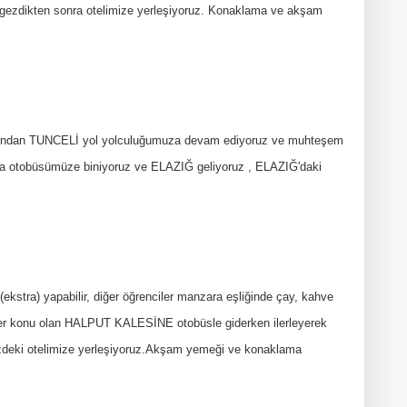
a gezdikten sonra otelimize yerleşiyoruz. Konaklama ve akşam
rdından TUNCELİ yol yolculuğumuza devam ediyoruz ve muhteşem
a otobüsümüze biniyoruz ve ELAZIĞ geliyoruz , ELAZIĞ'daki
tra) yapabilir, diğer öğrenciler manzara eşliğinde çay, kahve
ürküler konu olan HALPUT KALESİNE otobüsle giderken ilerleyerek
eki otelimize yerleşiyoruz.Akşam yemeği ve konaklama