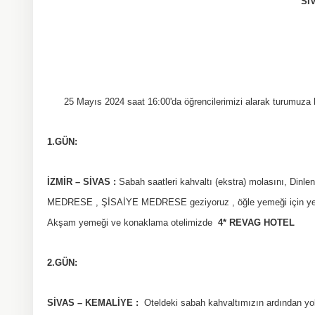
Sİ
25 Mayıs 2024 saat 16:00'da öğrencilerimizi alarak turumuz
1.GÜN:
İZMİR – SİVAS :
Sabah saatleri kahvaltı (ekstra) molasını, 
MEDRESE , ŞİSAİYE MEDRESE geziyoruz , öğle yemeği için yeme
Akşam yemeği ve konaklama otelimizde
4* REVAG HOTEL
2.GÜN:
SİVAS – KEMALİYE :
Oteldeki sabah kahvaltımızın ardından y