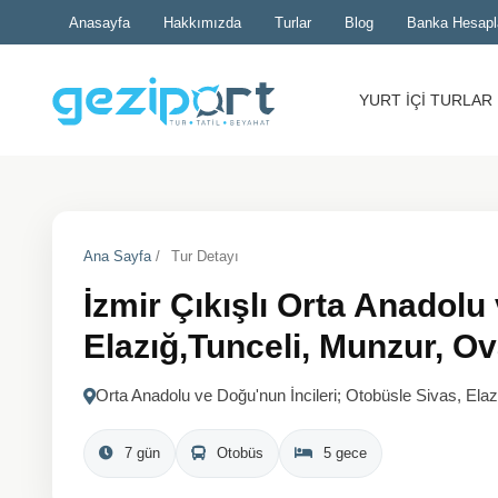
Anasayfa
Hakkımızda
Turlar
Blog
Banka Hesapl
YURT İÇİ TURLAR
Ana Sayfa
/
Tur Detayı
İzmir Çıkışlı Orta Anadolu
Elazığ,Tunceli, Munzur, O
Orta Anadolu ve Doğu'nun İncileri; Otobüsle Sivas, Ela
7 gün
Otobüs
5 gece