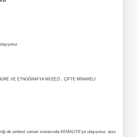
İSİ
ulaşıyoruz
TÜRK KONGRE VE ETNOĞRAFYA MÜZEZİ , ÇİFTE MİNARELİ
riği de serbest zaman sonrasında KEMALİYE'ye ulaşıyoruz, arzu