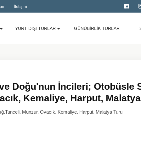
arı
İletişim
YURT DIŞI TURLAR
GÜNÜBİRLİK TURLAR
 ve Doğu'nun İncileri; Otobüsle 
vacık, Kemaliye, Harput, Malatya
zığ,Tunceli, Munzur, Ovacık, Kemaliye, Harput, Malatya Turu