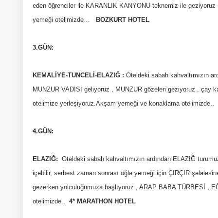
eden öğrenciler ile KARANLIK KANYONU teknemiz ile geziyoruz (eks
yemeği otelimizde…
BOZKURT HOTEL
3.GÜN:
KEMALİYE-TUNCELİ-ELAZIĞ :
Oteldeki sabah kahvaltımızın a
MUNZUR VADİSİ geliyoruz , MUNZUR gözeleri geziyoruz , çay ka
otelimize yerleşiyoruz.Akşam yemeği ve konaklama otelimizde..
4.GÜN:
ELAZIĞ:
Oteldeki sabah kahvaltımızın ardından ELAZIĞ turumuza
içebilir, serbest zaman sonrası öğle yemeği için ÇIRÇIR şelalesin
gezerken yolculuğumuza başlıyoruz , ARAP BABA TÜRBESİ , EĞİ
otelimizde..
4* MARATHON HOTEL