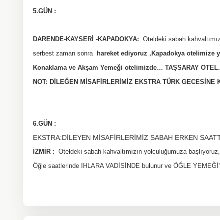
5.GÜN :
DARENDE-KAYSERİ -KAPADOKYA:
Oteldeki sabah kahvaltı
serbest zaman sonra
hareket ediyoruz ,Kapadokya otelimize y
Konaklama ve Akşam Yemeği otelimizde… TAŞSARAY OTEL
NOT: DİLEĞEN MİSAFİRLERİMİZ EKSTRA TÜRK GECESİNE 
6.GÜN :
EKSTRA:DİLEYEN MİSAFİRLERİMİZ SABAH ERKEN SAATT
İZMİR :
Oteldeki sabah kahvaltımızın yolculuğumuza başlıyoruz,
Öğle saatlerinde IHLARA VADİSİNDE bulunur ve ÖĞLE YEMEĞİ'ni