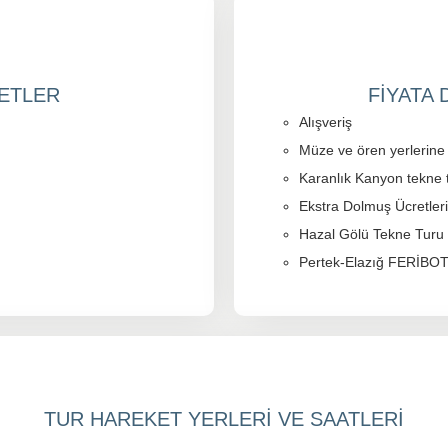
METLER
FİYATA
Alışveriş
Müze ve ören yerlerine g
Karanlık Kanyon tekn
Ekstra Dolmuş Ücretle
Hazal Gölü Tekne Tur
Pertek-Elazığ FERİB
TUR HAREKET YERLERİ VE SAATLERİ