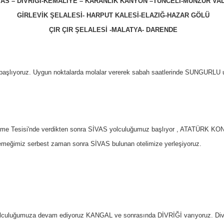
VAS – DİVRİĞİ-KEMALİYE – KARANLIK KANYON –TUNCELİ-MUNZUR VAD
GİRLEVİK ŞELALESİ- HARPUT KALESİ-ELAZIĞ-HAZAR GÖLÜ
ÇIR ÇIR ŞELALESİ -MALATYA- DARENDE
a başlıyoruz. Uygun noktalarda molalar vererek sabah saatlerinde SUNGURLU 
Dinlenme Tesisi'nde verdikten sonra SİVAS yolculuğumuz başlıyor , ATA
ğimiz serbest zaman sonra SİVAS bulunan otelimize yerleşiyoruz.
olculuğumuza devam ediyoruz KANGAL ve sonrasında DİVRİĞİ varıyoruz. Div