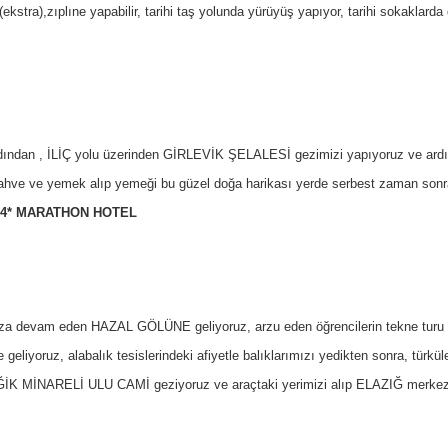
tra),zıplıne yapabilir, tarihi taş yolunda yürüyüş yapıyor, tarihi sokaklard
rdından , İLİÇ yolu üzerinden GİRLEVİK ŞELALESİ gezimizi yapıyoruz ve a
hve ve yemek alıp yemeği bu güzel doğa harikası yerde serbest zaman sonr
4* MARATHON HOTEL
 devam eden HAZAL GÖLÜNE geliyoruz, arzu eden öğrencilerin tekne turu (eks
e geliyoruz, alabalık tesislerindeki afiyetle balıklarımızı yedikten sonra, t
K MİNARELİ ULU CAMİ geziyoruz ve araçtaki yerimizi alıp ELAZIĞ merkezd