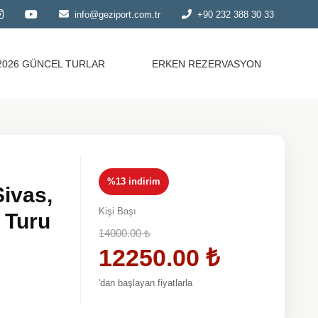
info@geziport.com.tr
+90 232 388 30 33
2026 GÜNCEL TURLAR
ERKEN REZERVASYON
%13 indirim
Sivas,
Kişi Başı
 Turu
14000.00
₺
12250.00
₺
'dan başlayan fiyatlarla