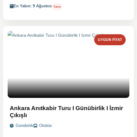
En Yakın: 9 Ağustos
Yarın
UYGUN FIYAT
Ankara Anıtkabir Turu I Günübirlik I İzmir
Çıkışlı
Günübirlik
Otobüs