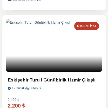
UYGUN FIYAT
Eskişehir Turu I Günübirlik I İzmir Çıkışlı
Günübirlik
Otobüs
2.400
₺
2.200
₺