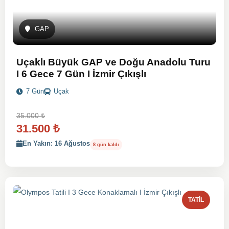
GAP
Uçaklı Büyük GAP ve Doğu Anadolu Turu
I 6 Gece 7 Gün I İzmir Çıkışlı
7 Gün
Uçak
35.000
₺
31.500
₺
En Yakın: 16 Ağustos
8 gün kaldı
TATIL