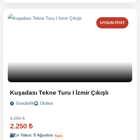
UYGUN FIYAT
Kuşadası Tekne Turu I İzmir Çıkışlı
Günübirlik
Otobüs
3.250
₺
2.250
₺
En Yakın: 9 Ağustos
Yarın