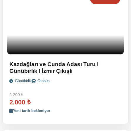
Kazdağları ve Cunda Adası Turu I
Günübirlik I İzmir Çıkışlı
Günübirlik
Otobüs
2.200
₺
2.000
₺
Yeni tarih bekleniyor