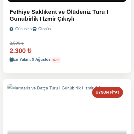
Fethiye Saklıkent ve Ölüdeniz Turu I
Günübirlik I İzmir Çıkışlı
Günübirlik
Otobüs
2.500
₺
2.300
₺
En Yakın: 9 Ağustos
Yarın
UYGUN FIYAT