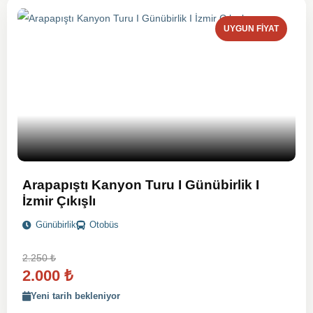
UYGUN FIYAT
Arapapıştı Kanyon Turu I Günübirlik I
İzmir Çıkışlı
Günübirlik
Otobüs
2.250
₺
2.000
₺
Yeni tarih bekleniyor