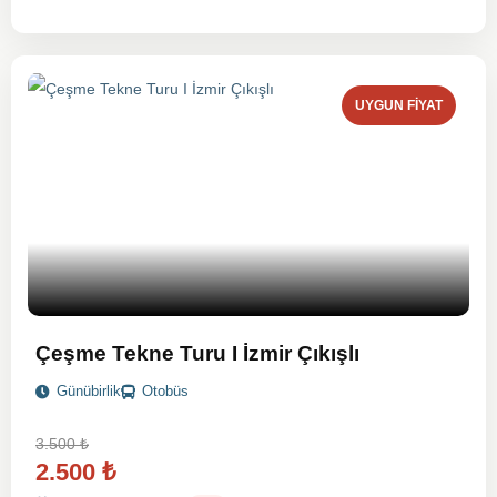
UYGUN FIYAT
Çeşme Tekne Turu I İzmir Çıkışlı
Günübirlik
Otobüs
3.500
₺
2.500
₺