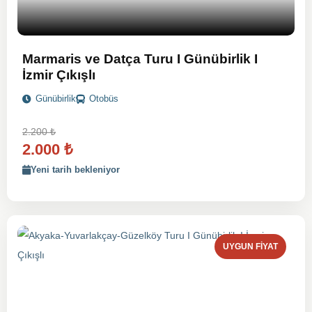
Marmaris ve Datça Turu I Günübirlik I
İzmir Çıkışlı
Günübirlik
Otobüs
2.200
₺
2.000
₺
Yeni tarih bekleniyor
UYGUN FIYAT