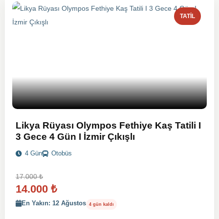
TATIL
Likya Rüyası Olympos Fethiye Kaş Tatili I
3 Gece 4 Gün I İzmir Çıkışlı
4 Gün
Otobüs
17.000
₺
14.000
₺
En Yakın: 12 Ağustos
4 gün kaldı