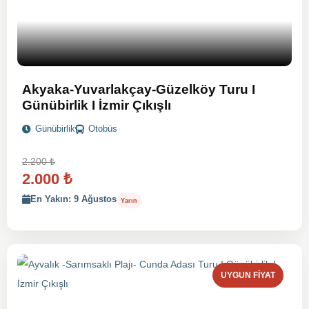
Akyaka-Yuvarlakçay-Güzelköy Turu I
Günübirlik I İzmir Çıkışlı
Günübirlik
Otobüs
2.200
₺
2.000
₺
En Yakın: 9 Ağustos
Yarın
UYGUN FIYAT