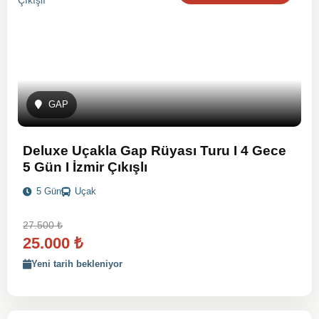
GAP
Deluxe Uçakla Gap Rüyası Turu I 4 Gece
5 Gün I İzmir Çıkışlı
5 Gün
Uçak
27.500
₺
25.000
₺
Yeni tarih bekleniyor