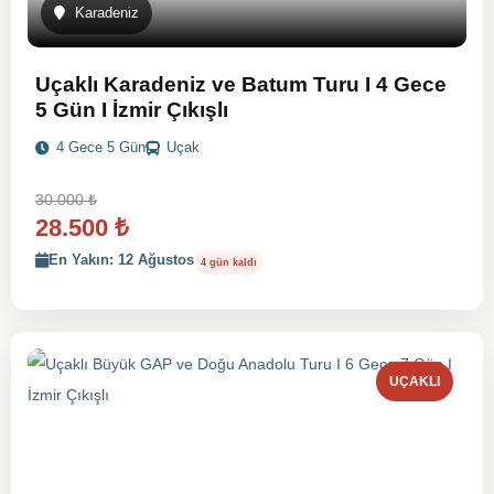
Karadeniz
Uçaklı Karadeniz ve Batum Turu I 4 Gece
5 Gün I İzmir Çıkışlı
4 Gece 5 Gün
Uçak
30.000
₺
28.500
₺
En Yakın: 12 Ağustos
4 gün kaldı
UÇAKLI