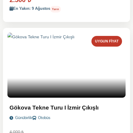
En Yakın: 9 Ağustos
Yarın
UYGUN FIYAT
Gökova Tekne Turu I İzmir Çıkışlı
Günübirlik
Otobüs
4.000
₺