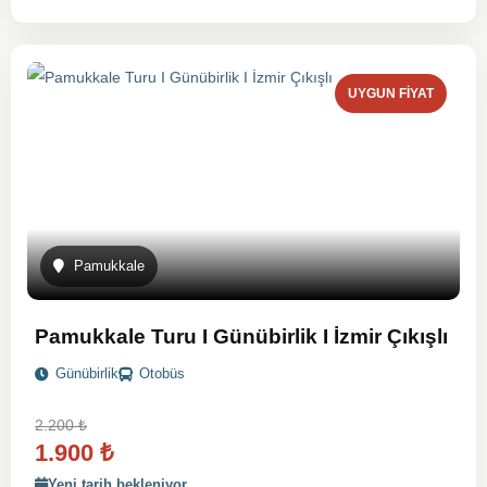
UYGUN FIYAT
Pamukkale
Pamukkale Turu I Günübirlik I İzmir Çıkışlı
Günübirlik
Otobüs
2.200
₺
1.900
₺
Yeni tarih bekleniyor