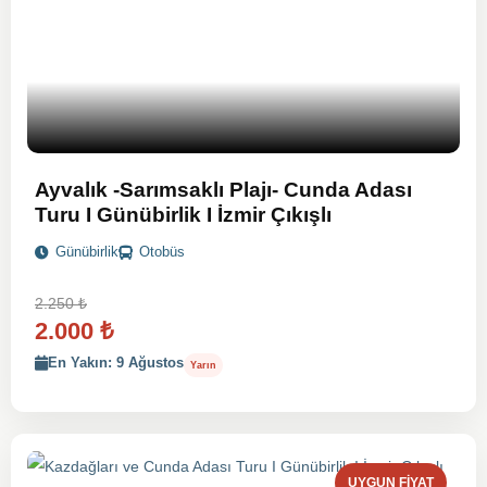
Ayvalık -Sarımsaklı Plajı- Cunda Adası
Turu I Günübirlik I İzmir Çıkışlı
Günübirlik
Otobüs
2.250
₺
2.000
₺
En Yakın: 9 Ağustos
Yarın
UYGUN FIYAT