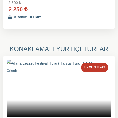
2.500
₺
2.250
₺
En Yakın: 10 Ekim
KONAKLAMALI YURTİÇİ TURLAR
UYGUN FIYAT