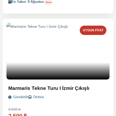
En Yakın: 9 Ağustos
Yarın
UYGUN FIYAT
Marmaris Tekne Turu I İzmir Çıkışlı
Günübirlik
Otobüs
3.500
₺
2.500
₺