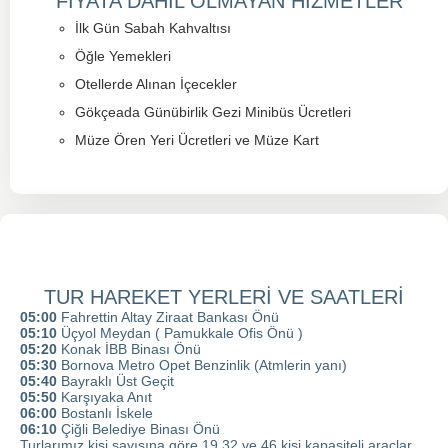
FİYATA DAHİL OLMAYAN HİZMETLER
İlk Gün Sabah Kahvaltısı
Öğle Yemekleri
Otellerde Alınan İçecekler
Gökçeada Günübirlik Gezi Minibüs Ücretleri
Müze Ören Yeri Ücretleri ve Müze Kart
TUR HAREKET YERLERİ VE SAATLERİ
05:00
Fahrettin Altay Ziraat Bankası Önü
05:10
Üçyol Meydan ( Pamukkale Ofis Önü )
05:20
Konak İBB Binası Önü
05:30
Bornova Metro Opet Benzinlik (Atmlerin yanı)
05:40
Bayraklı Üst Geçit
05:50
Karşıyaka Anıt
06:00
Bostanlı İskele
06:10
Çiğli Belediye Binası Önü
Turlarımız kişi sayısına göre 19,32 ve 46 kişi kapasiteli araçlar