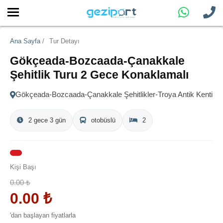
Ana Sayfa
/
Tur Detayı
Gökçeada-Bozcaada-Çanakkale
Şehitlik Turu 2 Gece Konaklamalı
Gökçeada-Bozcaada-Çanakkale Şehitlikler-Troya Antik Kenti
2 gece 3 gün
otobüslü
2
Kişi Başı
0.00
₺
0.00
₺
'dan başlayan fiyatlarla