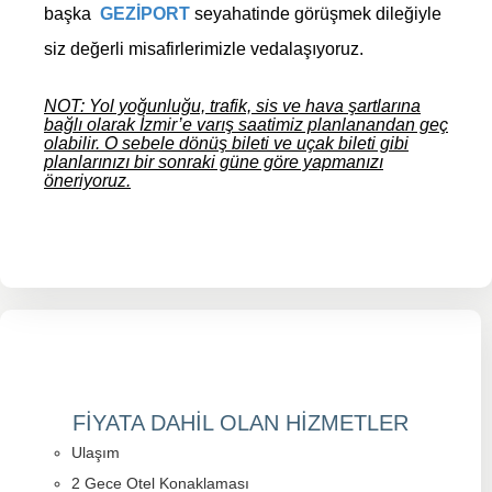
başka
GEZİPORT
seyahatinde görüşmek dileğiyle
siz değerli misafirlerimizle vedalaşıyoruz.
NOT: Yol yoğunluğu, trafik, sis ve hava şartlarına
bağlı olarak İzmir’e varış saatimiz planlanandan geç
olabilir. O sebele dönüş bileti ve uçak bileti gibi
planlarınızı bir sonraki güne göre yapmanızı
öneriyoruz.
FİYATA DAHİL OLAN HİZMETLER
Ulaşım
2 Gece Otel Konaklaması