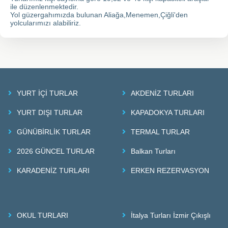
ile düzenlenmektedir.
Yol güzergahımızda bulunan Aliağa,Menemen,Çiğli'den
yolcularımızı alabiliriz.
YURT İÇİ TURLAR
AKDENİZ TURLARI
YURT DIŞI TURLAR
KAPADOKYA TURLARI
GÜNÜBİRLİK TURLAR
TERMAL TURLAR
2026 GÜNCEL TURLAR
Balkan Turları
KARADENİZ TURLARI
ERKEN REZERVASYON
OKUL TURLARI
İtalya Turları İzmir Çıkışlı