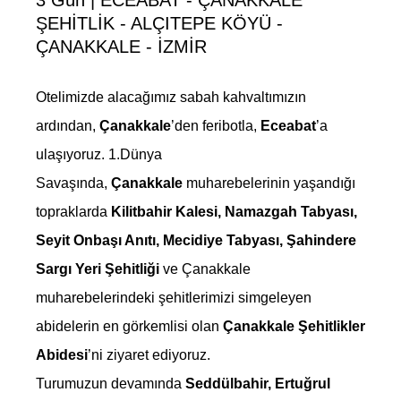
3 Gün | ECEABAT - ÇANAKKALE
ŞEHİTLİK - ALÇITEPE KÖYÜ -
ÇANAKKALE - İZMİR
Otelimizde alacağımız sabah kahvaltımızın
ardından,
Çanakkale
’den feribotla,
Eceabat
’a
ulaşıyoruz. 1.Dünya
Savaşında,
Çanakkale
muharebelerinin yaşandığı
topraklarda
Kilitbahir Kalesi, Namazgah Tabyası,
Seyit Onbaşı Anıtı, Mecidiye Tabyası, Şahindere
Sargı Yeri Şehitliği
ve Çanakkale
muharebelerindeki şehitlerimizi simgeleyen
abidelerin en görkemlisi olan
Çanakkale Şehitlikler
Abidesi
’ni ziyaret ediyoruz.
Turumuzun devamında
Seddülbahir, Ertuğrul