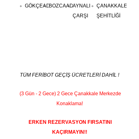
GÖKÇEADA
BOZCAADA
AYNALI
ÇANAKKALE
ÇARŞI
ŞEHİTLİĞİ
BOZCAADA & GÖKÇEADA & ÇANAKKALE
ŞEHİTLİK TURU
TÜM FERİBOT GEÇİŞ ÜCRETLERİ DAHİL !
(3 Gün - 2 Gece) 2 Gece Çanakkale Merkezde
Konaklama!
ERKEN REZERVASYON FIRSATINI
KAÇIRMAYIN!!