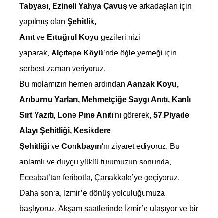
Tabyası, Ezineli Yahya Çavuş
ve arkadaşları için
yapılmış olan
Şehitlik,
Anıt
ve
Ertuğrul Koyu
gezilerimizi
yaparak,
Alçıtepe Köyü
’nde öğle yemeği için
serbest zaman veriyoruz.
Bu molamızın hemen ardından
Aanzak Koyu,
Arıburnu Yarları, Mehmetçiğe Saygı Anıtı, Kanlı
Sırt Yazıtı, Lone Pıne Anıtı
'nı görerek,
57.Piyade
Alayı Şehitliği, Kesikdere
Şehitliği
ve
Conkbayırı
'nı ziyaret ediyoruz. Bu
anlamlı ve duygu yüklü turumuzun sonunda,
Eceabat’tan feribotla, Çanakkale’ye geçiyoruz.
Daha sonra, İzmir’e dönüş yolculuğumuza
başlıyoruz. Akşam saatlerinde İzmir’e ulaşıyor ve bir